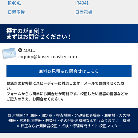
IR4041
IR4041
日置電機
日置電機
探すのが面倒？
まずはお問合せください！
MAIL
inquiry@kosei-master.com
無料お見積＆お問合せはこちら
お急ぎのお客様にスピーディーに対応します！メールでお問合せくださ
い。
フォームからも簡単にお問合せが可能です。校正したい機器の情報などを
ご記入のうえ、お問合せください。
計測機器：計測器・測定器・検査機器・非破壊検査機器・測量機・ガス検
知器・気象観測機器・騒音計・その他計測機器なんでも承ります♪ 機器
の校正なら計測機器校正・点検・修理専門サイト 校正マスター