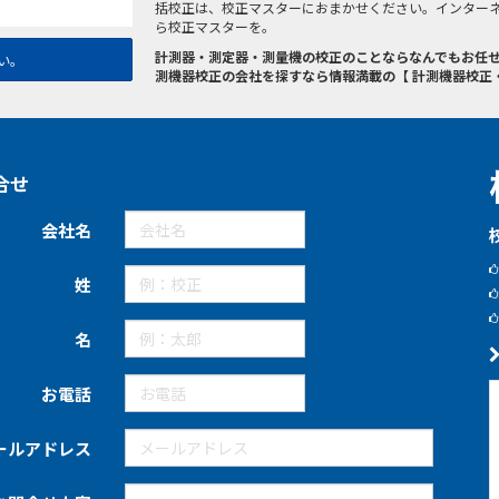
括校正は、校正マスターにおまかせください。インター
ら校正マスターを。
計測器・測定器・測量機の校正のことならなんでもお任せ
い。
測機器校正の会社を探すなら情報満載の【 計測機器校正
合せ
会社名
姓
名
お電話
ールアドレス