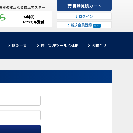
自動見積カート
機器の校正なら校正マスター
ら
ログイン
24時間
いつでも受付！
新規会員登録
無料
機器一覧
校正管理ツール CAMP
お問合せ