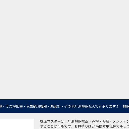
機・ガス検知器・気象観測機器・騒音計・その他計測機器なんでも承ります♪ 機器
校正マスターは、計測機器校正・点検・修理・メンテナ
することが可能です。お見積りは24時間年中無休で承っ