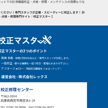
ネットでの計測機器校正・点検・修理・メンテナンスの見積もりな
ください！専門スタッフが正確・スピーディーに校正します！ 計
・点検・修理専門サイト｜校正マスター 】
校正マスターの3つのポイント
実績 多数
- 年間1万8000台以上！専門スタッフが対応します。
一括校正
- 様々な機種を一括で校正・管理もおまかせ下さい。
アフターフォロー
- 次回校正期限をフォローアップ！
運営会社 - 株式会社レックス
校正修理センター
〒662-0934
兵庫県西宮市西宮浜3-29
TEL 0798-28-9899 FAX 0798-56-9073