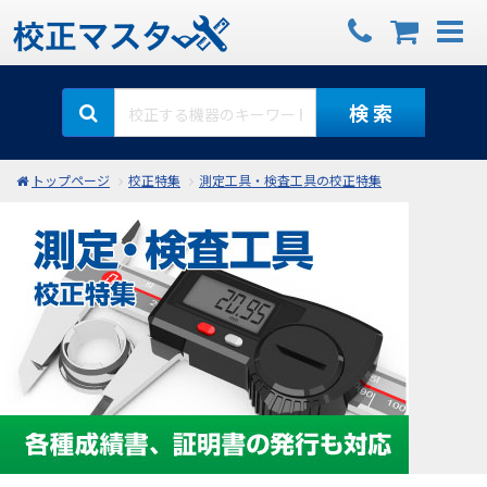
検 索
トップページ
校正特集
測定工具・検査工具の校正特集