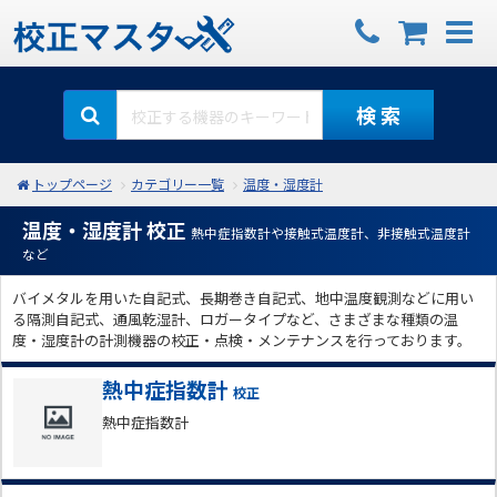
検 索
トップページ
カテゴリー一覧
温度・湿度計
温度・湿度計 校正
熱中症指数計や接触式温度計、非接触式温度計
など
バイメタルを用いた自記式、長期巻き自記式、地中温度観測などに用い
る隔測自記式、通風乾湿計、ロガータイプなど、さまざまな種類の温
度・湿度計の計測機器の校正・点検・メンテナンスを行っております。
熱中症指数計
校正
熱中症指数計