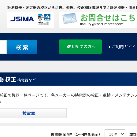
計測機器・測定器の校正から点検、修理、校正期限管理まで♪計測機器・測量
お問合せはこち
inquiry@kosei-master.com
検 索
初めての方へ
ご利用ガイド
器 校正
検電器など
校正の機器一覧ページです。各メーカーの検電器の校正・点検・メンテナン
。
検電器
検電器
全4件（1～4件を表示）
並び