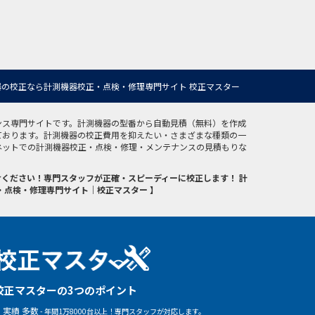
の校正なら計測機器校正・点検・修理専門サイト 校正マスター
ンス専門サイトです。計測機器の型番から自動見積（無料）を作成
ております。計測機器の校正費用を抑えたい・さまざまな種類の一
ネットでの計測機器校正・点検・修理・メンテナンスの見積もりな
ください！専門スタッフが正確・スピーディーに校正します！ 計
・点検・修理専門サイト｜校正マスター 】
校正マスターの3つのポイント
実績 多数
- 年間1万8000台以上！専門スタッフが対応します。