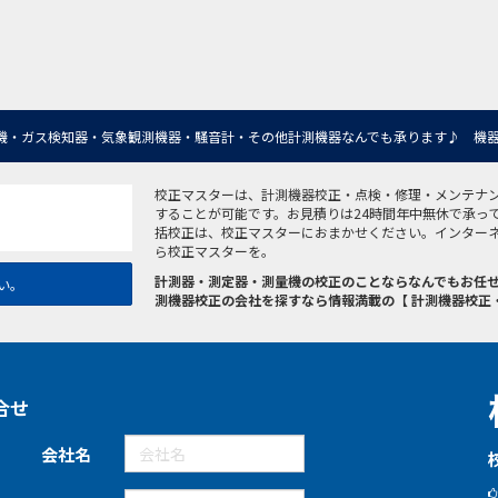
機・ガス検知器・気象観測機器・騒音計・その他計測機器なんでも承ります♪ 機器
校正マスターは、計測機器校正・点検・修理・メンテナ
することが可能です。お見積りは24時間年中無休で承っ
括校正は、校正マスターにおまかせください。インター
ら校正マスターを。
計測器・測定器・測量機の校正のことならなんでもお任せ
い。
測機器校正の会社を探すなら情報満載の【 計測機器校正
合せ
会社名