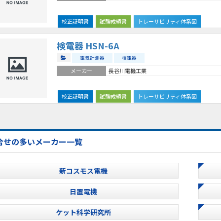
校正証明書
試験成績書
トレーサビリティ体系図
検電器 HSN-6A
電気計測器
検電器
メーカー
長谷川電機工業
校正証明書
試験成績書
トレーサビリティ体系図
合せの多いメーカー一覧
新コスモス電機
日置電機
ケット科学研究所