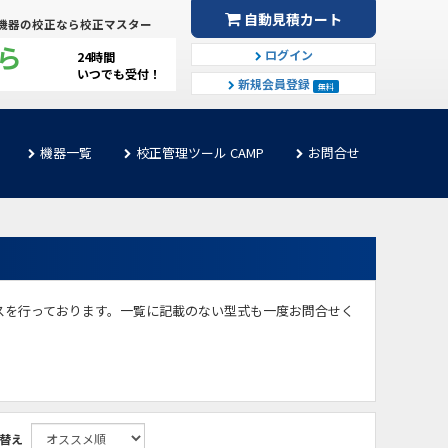
自動見積カート
機器の校正なら校正マスター
ら
ログイン
24時間
いつでも受付！
新規会員登録
無料
機器一覧
校正管理ツール CAMP
お問合せ
スを行っております。一覧に記載のない型式も一度お問合せく
替え