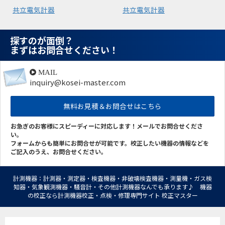
共立電気計器
共立電気計器
探すのが面倒？
まずはお問合せください！
MAIL
inquiry@kosei-master.com
無料お見積＆お問合せはこちら
お急ぎのお客様にスピーディーに対応します！メールでお問合せくださ
い。
フォームからも簡単にお問合せが可能です。校正したい機器の情報などを
ご記入のうえ、お問合せください。
計測機器：計測器・測定器・検査機器・非破壊検査機器・測量機・ガス検
知器・気象観測機器・騒音計・その他計測機器なんでも承ります♪ 機器
の校正なら計測機器校正・点検・修理専門サイト 校正マスター