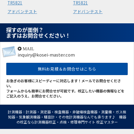
TR5821
TR5821
アドバンテスト
アドバンテスト
探すのが面倒？
まずはお問合せください！
MAIL
inquiry@kosei-master.com
無料お見積＆お問合せはこちら
お急ぎのお客様にスピーディーに対応します！メールでお問合せくださ
い。
フォームからも簡単にお問合せが可能です。校正したい機器の情報などを
ご記入のうえ、お問合せください。
計測機器：計測器・測定器・検査機器・非破壊検査機器・測量機・ガス検
知器・気象観測機器・騒音計・その他計測機器なんでも承ります♪ 機器
の校正なら計測機器校正・点検・修理専門サイト 校正マスター