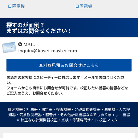
日置電機
日置電機
探すのが面倒？
まずはお問合せください！
MAIL
inquiry@kosei-master.com
無料お見積＆お問合せはこちら
お急ぎのお客様にスピーディーに対応します！メールでお問合せくださ
い。
フォームからも簡単にお問合せが可能です。校正したい機器の情報などを
ご記入のうえ、お問合せください。
計測機器：計測器・測定器・検査機器・非破壊検査機器・測量機・ガス検
知器・気象観測機器・騒音計・その他計測機器なんでも承ります♪ 機器
の校正なら計測機器校正・点検・修理専門サイト 校正マスター