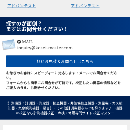
アドバンテスト
アドバンテスト
探すのが面倒？
まずはお問合せください！
MAIL
inquiry@kosei-master.com
無料お見積＆お問合せはこちら
お急ぎのお客様にスピーディーに対応します！メールでお問合せくださ
い。
フォームからも簡単にお問合せが可能です。校正したい機器の情報などを
ご記入のうえ、お問合せください。
計測機器：計測器・測定器・検査機器・非破壊検査機器・測量機・ガス検
知器・気象観測機器・騒音計・その他計測機器なんでも承ります♪ 機器
の校正なら計測機器校正・点検・修理専門サイト 校正マスター