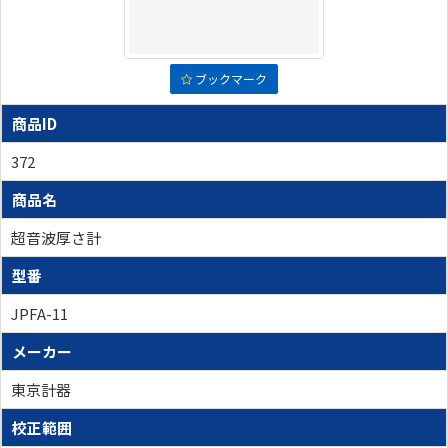
ブックマーク
商品ID
372
商品名
超音波厚さ計
型番
JPFA-11
メーカー
東京計器
校正範囲