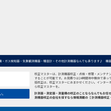
機・ガス検知器・気象観測機器・騒音計・その他計測機器なんでも承ります♪ 機器
校正マスターは、計測機器校正・点検・修理・メンテナ
することが可能です。お見積りは24時間年中無休で承っ
括校正は、校正マスターにおまかせください。インター
ら校正マスターを。
計測器・測定器・測量機の校正のことならなんでもお任せ
い。
測機器校正の会社を探すなら情報満載の【 計測機器校正