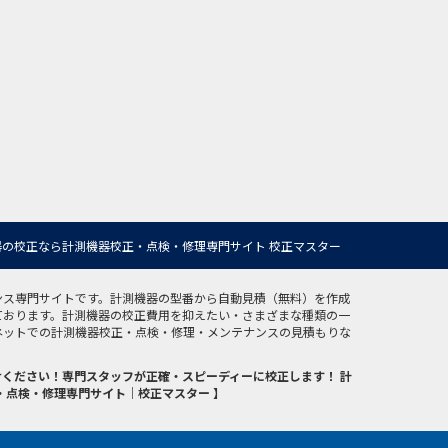
の校正なら計測機器校正・点検・修理専門サイト 校正マスター
ンス専門サイトです。計測機器の型番から自動見積（無料）を作成
ております。計測機器の校正費用を抑えたい・さまざまな種類の一
ネットでの計測機器校正・点検・修理・メンテナンスの見積もりな
ください！専門スタッフが正確・スピーディーに校正します！ 計
・点検・修理専門サイト｜校正マスター 】