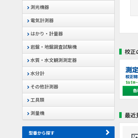
測光機器
電気計測器
はかり・計量器
岩盤・地盤調査試験機
校正
水質・水文観測測定器
水分計
その他計測器
工具類
測量機
最近
風速・風
プリンタ内蔵風速・風
型番から探す
度計
温・圧力・湿度計