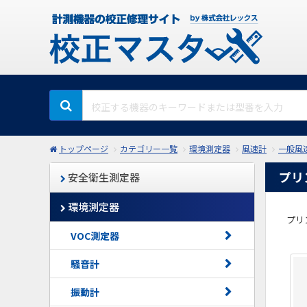
トップページ
カテゴリー一覧
環境測定器
風速計
一般風
プリ
安全衛生測定器
環境測定器
プリ
VOC測定器
騒音計
振動計