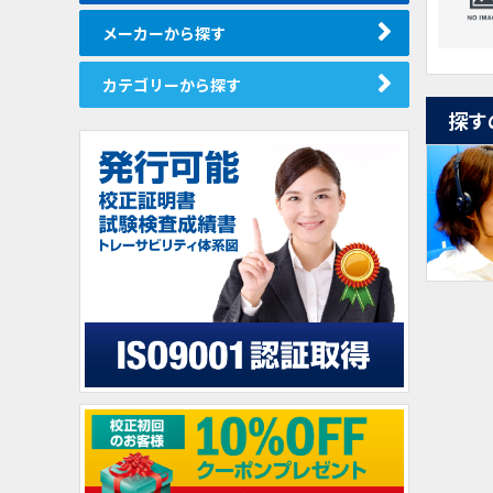
N
VH-01-AN4DPN
メーカーから探す
アイ電子技研
カテゴリーから探す
探す