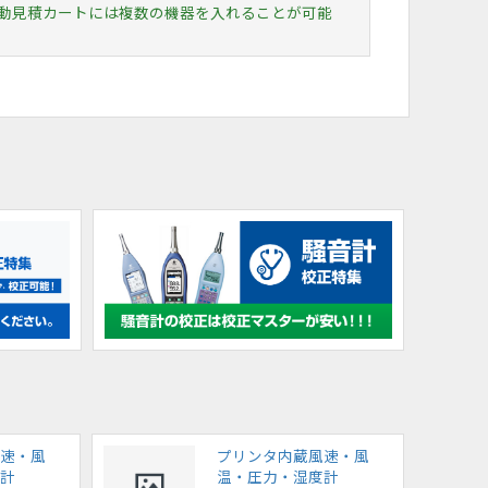
動見積カートには
複数の機器を入れることが可能
速・風
プリンタ内蔵風速・風
計
温・圧力・湿度計