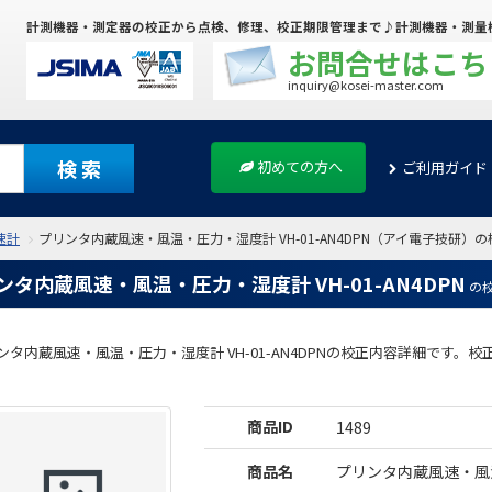
計測機器・測定器の校正から点検、修理、校正期限管理まで♪計測機器・測量
お問合せはこち
inquiry@kosei-master.com
検 索
初めての方へ
ご利用ガイド
速計
プリンタ内蔵風速・風温・圧力・湿度計 VH-01-AN4DPN（アイ電子技研）
ンタ内蔵風速・風温・圧力・湿度計 VH-01-AN4DPN
の
ンタ内蔵風速・風温・圧力・湿度計 VH-01-AN4DPNの校正内容詳細です
商品ID
1489
商品名
プリンタ内蔵風速・風