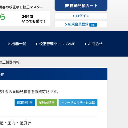
自動見積カート
機器の校正なら校正マスター
ら
ログイン
24時間
いつでも受付！
新規会員登録
無料
機器一覧
校正管理ツール CAMP
お問合せ
の校正機器情報
校正
。校正料金の自動見積書を作成可能です。
校正証明書
試験成績書
トレーサビリティ体系図
温・圧力・湿度計