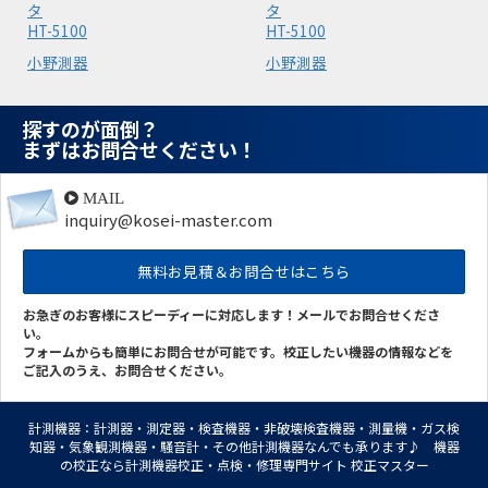
タ
タ
HT-5100
HT-5100
小野測器
小野測器
探すのが面倒？
まずはお問合せください！
MAIL
inquiry@kosei-master.com
無料お見積＆お問合せはこちら
お急ぎのお客様にスピーディーに対応します！メールでお問合せくださ
い。
フォームからも簡単にお問合せが可能です。校正したい機器の情報などを
ご記入のうえ、お問合せください。
計測機器：計測器・測定器・検査機器・非破壊検査機器・測量機・ガス検
知器・気象観測機器・騒音計・その他計測機器なんでも承ります♪ 機器
の校正なら計測機器校正・点検・修理専門サイト 校正マスター