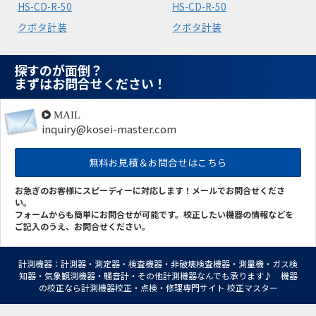
HS-CD-R-50
HS-CD-R-50
クボタ計装
クボタ計装
探すのが面倒？
まずはお問合せください！
MAIL
inquiry@kosei-master.com
無料お見積＆お問合せはこちら
お急ぎのお客様にスピーディーに対応します！メールでお問合せくださ
い。
フォームからも簡単にお問合せが可能です。校正したい機器の情報などを
ご記入のうえ、お問合せください。
計測機器：計測器・測定器・検査機器・非破壊検査機器・測量機・ガス検
知器・気象観測機器・騒音計・その他計測機器なんでも承ります♪ 機器
の校正なら計測機器校正・点検・修理専門サイト 校正マスター