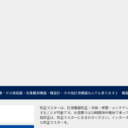
機・ガス検知器・気象観測機器・騒音計・その他計測機器なんでも承ります♪ 機器
校正マスターは、計測機器校正・点検・修理・メンテナ
することが可能です。お見積りは24時間年中無休で承っ
括校正は、校正マスターにおまかせください。インター
ら校正マスターを。