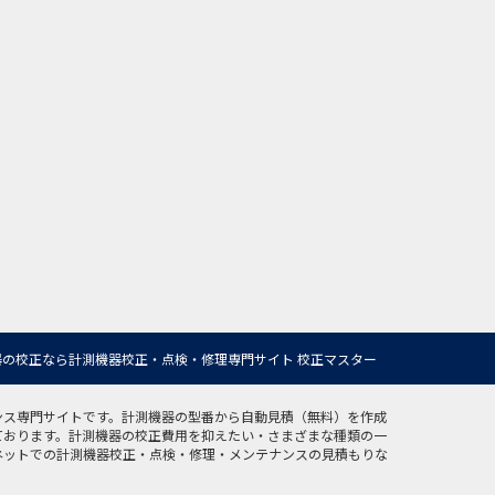
の校正なら計測機器校正・点検・修理専門サイト 校正マスター
ンス専門サイトです。計測機器の型番から自動見積（無料）を作成
ております。計測機器の校正費用を抑えたい・さまざまな種類の一
ネットでの計測機器校正・点検・修理・メンテナンスの見積もりな