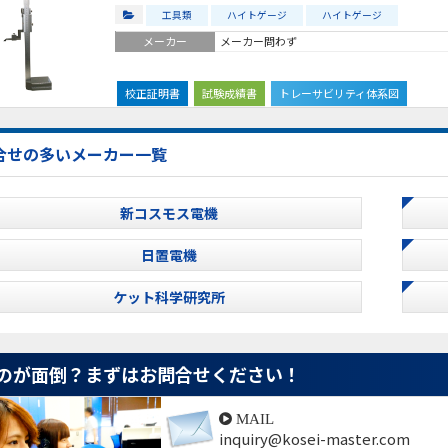
工具類
ハイトゲージ
ハイトゲージ
メーカー
メーカー問わず
校正証明書
試験成績書
トレーサビリティ体系図
合せの多いメーカー一覧
新コスモス電機
日置電機
ケット科学研究所
のが面倒？
まずはお問合せください！
MAIL
inquiry@kosei-master.com