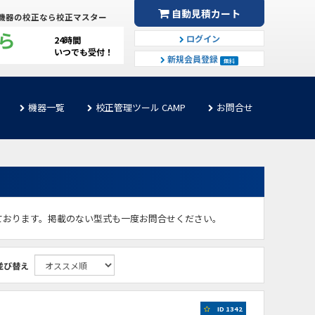
自動見積カート
機器の校正なら校正マスター
ら
ログイン
24時間
いつでも受付！
新規会員登録
無料
機器一覧
校正管理ツール CAMP
お問合せ
ております。掲載のない型式も一度お問合せください。
並び替え
ID 1342