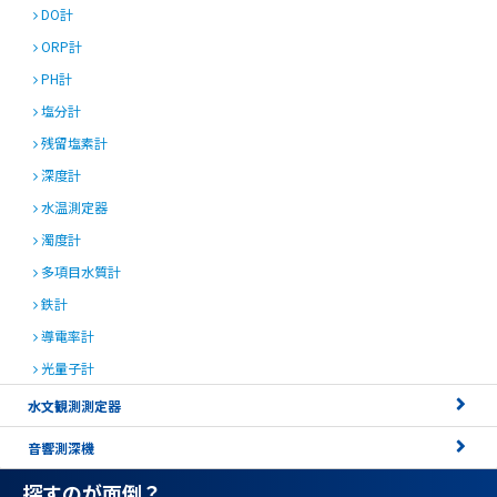
DO計
ORP計
PH計
塩分計
残留塩素計
深度計
水温測定器
濁度計
多項目水質計
鉄計
導電率計
光量子計
水文観測測定器
音響測深機
探すのが面倒？