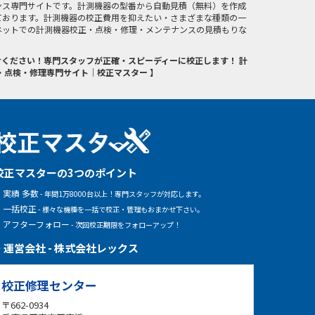
ンス専門サイトです。計測機器の型番から自動見積（無料）を作成
ております。計測機器の校正費用を抑えたい・さまざまな種類の一
ネットでの計測機器校正・点検・修理・メンテナンスの見積もりな
ください！専門スタッフが正確・スピーディーに校正します！ 計
・点検・修理専門サイト｜校正マスター 】
校正マスターの3つのポイント
実績 多数
- 年間1万8000台以上！専門スタッフが対応します。
一括校正
- 様々な機種を一括で校正・管理もおまかせ下さい。
アフターフォロー
- 次回校正期限をフォローアップ！
運営会社 - 株式会社レックス
校正修理センター
〒662-0934