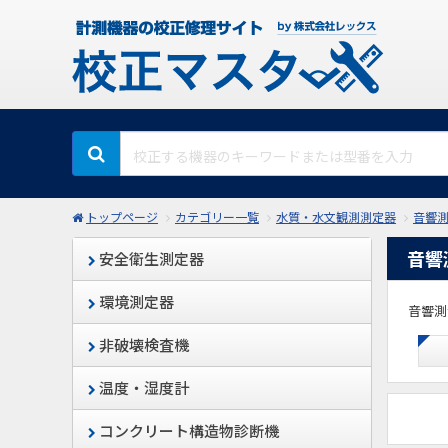
トップページ
カテゴリー一覧
水質・水文観測測定器
音響
音響
安全衛生測定器
環境測定器
音響測
非破壊検査機
温度・湿度計
コンクリート構造物診断機