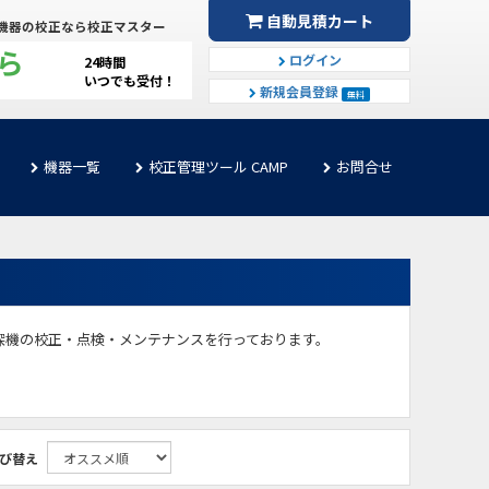
自動見積カート
機器の校正なら校正マスター
ら
ログイン
24時間
いつでも受付！
新規会員登録
無料
機器一覧
校正管理ツール CAMP
お問合せ
深機の校正・点検・メンテナンスを行っております。
び替え