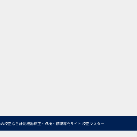
の校正なら計測機器校正・点検・修理専門サイト 校正マスター