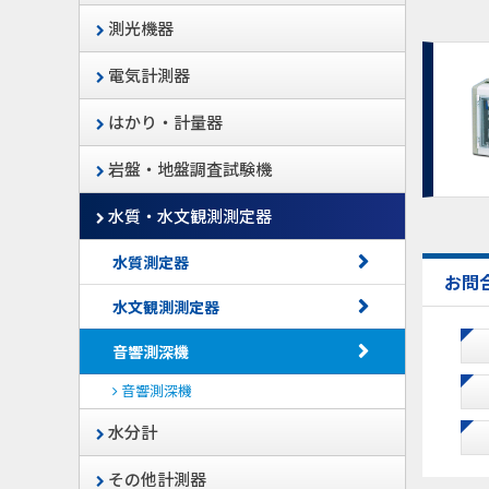
測光機器
電気計測器
はかり・計量器
岩盤・地盤調査試験機
水質・水文観測測定器
水質測定器
お問
水文観測測定器
音響測深機
音響測深機
水分計
その他計測器