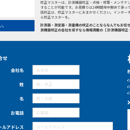
校正マスターは、計測機器校正・点検・修理・メンテナ
することが可能です。お見積りは24時間年中無休で承っ
括校正は、校正マスターにおまかせください。インター
ら校正マスターを。
計測器・測定器・測量機の校正のことならなんでもお任せ
い。
測機器校正の会社を探すなら情報満載の【 計測機器校正
合せ
会社名
姓
名
お電話
ールアドレス