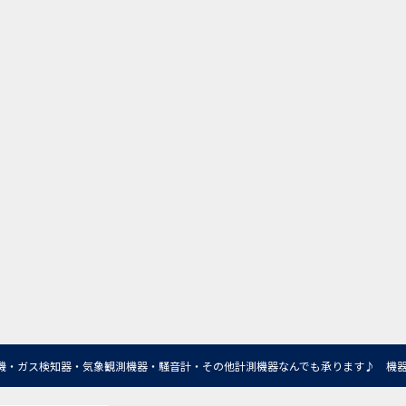
機・ガス検知器・気象観測機器・騒音計・その他計測機器なんでも承ります♪ 機器