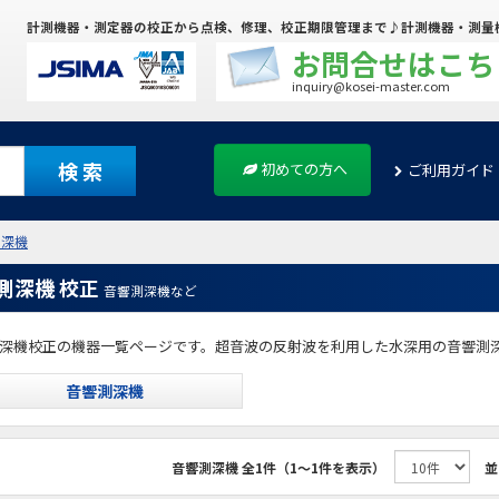
計測機器・測定器の校正から点検、修理、校正期限管理まで♪計測機器・測量
お問合せはこち
inquiry@kosei-master.com
検 索
初めての方へ
ご利用ガイド
測深機
測深機 校正
音響測深機など
深機校正の機器一覧ページです。超音波の反射波を利用した水深用の音響測
音響測深機
音響測深機
全1件（1～1件を表示）
並