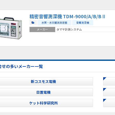
精密音響測深機 TDM-9000/A/B/BⅡ
水質・水文観測測定器
音響測深機
メーカー
タマヤ計測システム
合せの多いメーカー一覧
新コスモス電機
日置電機
ケット科学研究所