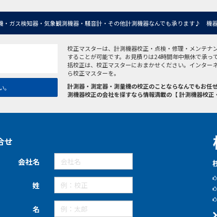
機・ガス検知器・気象観測機器・騒音計・その他計測機器なんでも承ります♪ 機器
校正マスターは、計測機器校正・点検・修理・メンテナ
することが可能です。お見積りは24時間年中無休で承っ
括校正は、校正マスターにおまかせください。インター
ら校正マスターを。
計測器・測定器・測量機の校正のことならなんでもお任せ
い。
測機器校正の会社を探すなら情報満載の【 計測機器校正
合せ
会社名
姓
名