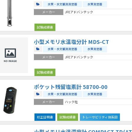
水質・水文観測測定器
水質測定器
メーカー
JFEアドバンテック
試験成績書
小型メモリ水温塩分計 MDS-CT
水質・水文観測測定器
水質測定器
メーカー
JFEアドバンテック
試験成績書
ポケット残留塩素計 58700-00
水質・水文観測測定器
水質測定器
メーカー
ハック社
校正証明書
試験成績書
トレーサビリティ体系図
小型メモリ水温深度計 COMPACT-TD(AT