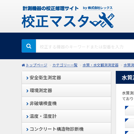
トップページ
カテゴリー一覧
水質・水文観測測定器
水質
水質
安全衛生測定器
環境測定器
水質測
ており
非破壊検査機
温度・湿度計
コンクリート構造物診断機