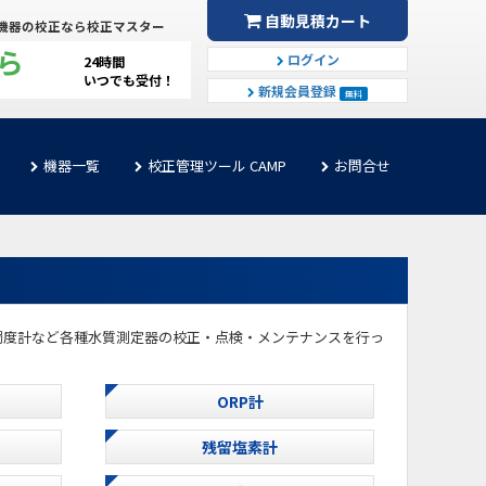
自動見積カート
機器の校正なら校正マスター
ら
ログイン
24時間
いつでも受付！
新規会員登録
無料
機器一覧
校正管理ツール CAMP
お問合せ
、濁度計など各種水質測定器の校正・点検・メンテナンスを行っ
ORP計
残留塩素計