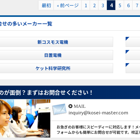
最初
« 前ページ
1
2
3
4
5
6
7
合せの多いメーカー一覧
新コスモス電機
日置電機
ケット科学研究所
のが面倒？
まずはお問合せください！
MAIL
inquiry@kosei-master.com
お急ぎのお客様にスピーディーに対応します！メ
フォームからも簡単にお問合せが可能です。校正