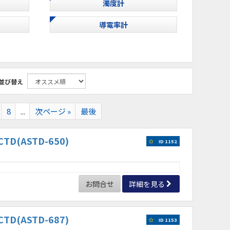
濁度計
導電率計
並び替え
8
...
次ページ »
最後
D(ASTD-650)
ID 1152
お問合せ
詳細を見る
D(ASTD-687)
ID 1153