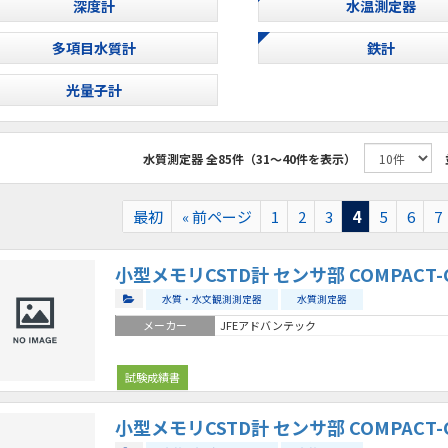
深度計
水温測定器
多項目水質計
鉄計
光量子計
水質測定器
全85件（31～40件を表示）
最初
« 前ページ
1
2
3
4
5
6
7
小型メモリCSTD計 センサ部 COMPACT-CT
水質・水文観測測定器
水質測定器
メーカー
JFEアドバンテック
試験成績書
小型メモリCSTD計 センサ部 COMPACT-CT