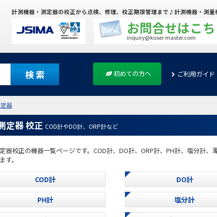
計測機器・測定器の校正から点検、修理、校正期限管理まで♪計測機器・測量
お問合せはこち
inquiry@kosei-master.com
検 索
初めての方へ
ご利用ガイド
測定器
測定器 校正
COD計やDO計、ORP計など
定器校正の機器一覧ページです。COD計、DO計、ORP計、PH計、塩分計
ます。
COD計
DO計
PH計
塩分計