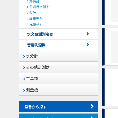
濁度計
多項目水質計
鉄計
導電率計
光量子計
水文観測測定器
音響測深機
水分計
その他計測器
工具類
測量機
型番から探す