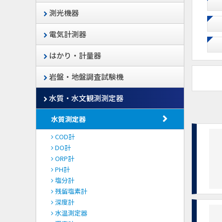
測光機器
電気計測器
はかり・計量器
岩盤・地盤調査試験機
水質・水文観測測定器
水質測定器
COD計
DO計
ORP計
PH計
塩分計
残留塩素計
深度計
水温測定器