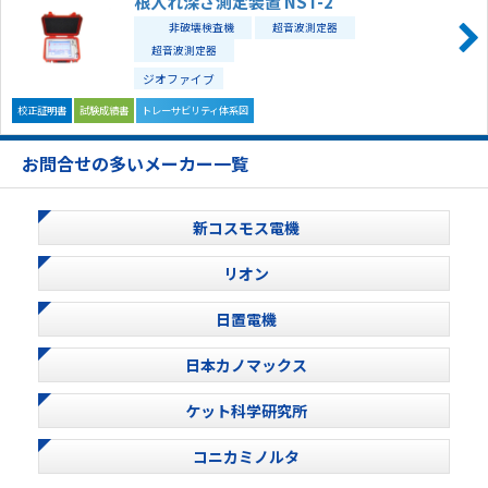
根入れ深さ測定装置 NST-2
非破壊検査機
超音波測定器
超音波測定器
ジオファイブ
校正証明書
試験成績書
トレーサビリティ体系図
お問合せの多いメーカー一覧
新コスモス電機
リオン
日置電機
日本カノマックス
ケット科学研究所
コニカミノルタ