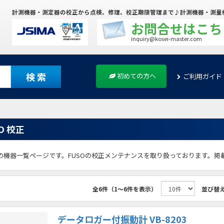
計測機器・測定器の校正から点検、修理、校正期限管理まで♪計測機器・測量
お問合せはこち
inquiry@kosei-master.com
検 索
初めての方へ
ご利用ガイド
O 校正
Oの機器一覧ページです。FUSOの校正メンテナンスを取り扱っております。
全6件（1～6件を表示）
並び替
データロガー付振動計 VB-8203