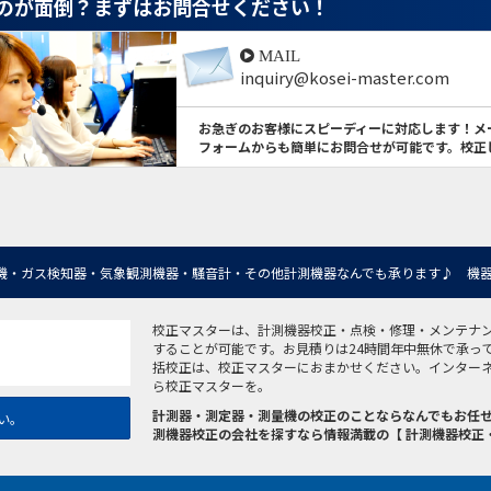
のが面倒？
まずはお問合せください！
MAIL
inquiry@kosei-master.com
お急ぎのお客様にスピーディーに対応します！メ
フォームからも簡単にお問合せが可能です。校正
機・ガス検知器・気象観測機器・騒音計・その他計測機器なんでも承ります♪ 機器
校正マスターは、計測機器校正・点検・修理・メンテナ
することが可能です。お見積りは24時間年中無休で承っ
括校正は、校正マスターにおまかせください。インター
ら校正マスターを。
計測器・測定器・測量機の校正のことならなんでもお任せ
い。
測機器校正の会社を探すなら情報満載の【 計測機器校正