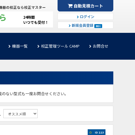
自動見積カート
機器の校正なら校正マスター
ら
ログイン
24時間
いつでも受付！
新規会員登録
無料
機器一覧
校正管理ツール CAMP
お問合せ
掲載のない型式も一度お問合せください。
え
ID 223