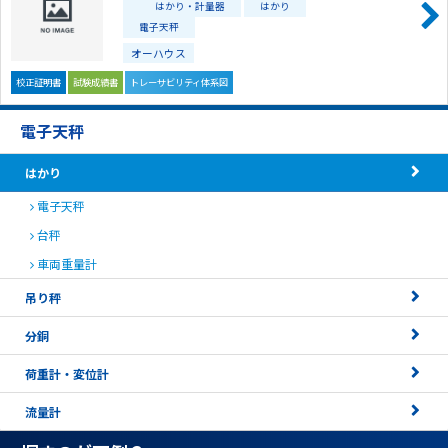
はかり・計量器
はかり
電子天秤
オーハウス
校正証明書
試験成績書
トレーサビリティ体系図
電子天秤
はかり
電子天秤
台秤
車両重量計
吊り秤
分銅
荷重計・変位計
流量計