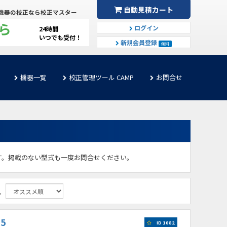
自動見積カート
機器の校正なら校正マスター
ら
ログイン
24時間
いつでも受付！
新規会員登録
無料
機器一覧
校正管理ツール CAMP
お問合せ
す。掲載のない型式も一度お問合せください。
え
5
ID 1082