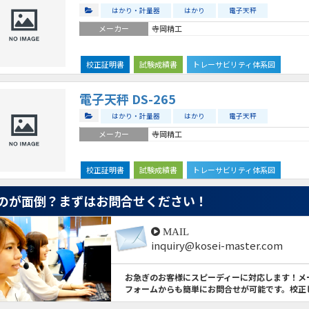
はかり・計量器
はかり
電子天秤
メーカー
寺岡精工
校正証明書
試験成績書
トレーサビリティ体系図
電子天秤 DS-265
はかり・計量器
はかり
電子天秤
メーカー
寺岡精工
校正証明書
試験成績書
トレーサビリティ体系図
のが面倒？
まずはお問合せください！
MAIL
inquiry@kosei-master.com
お急ぎのお客様にスピーディーに対応します！メ
フォームからも簡単にお問合せが可能です。校正