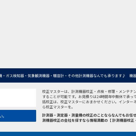
機・ガス検知器・気象観測機器・騒音計・その他計測機器なんでも承ります♪ 機器
校正マスターは、計測機器校正・点検・修理・メンテナ
することが可能です。お見積りは24時間年中無休で承っ
括校正は、校正マスターにおまかせください。インター
ら校正マスターを。
計測器・測定器・測量機の校正のことならなんでもお任せ
い。
測機器校正の会社を探すなら情報満載の【 計測機器校正