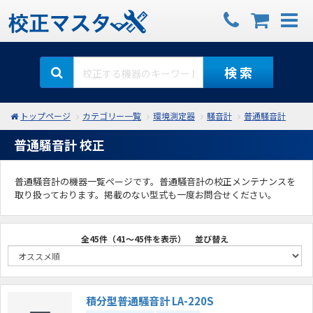
検 索
トップページ
カテゴリー一覧
環境測定器
騒音計
普通騒音計
普通騒音計 校正
普通騒音計の機器一覧ページです。普通騒音計の校正メンテナンスを
取り扱っております。掲載のない型式も一度お問合せください。
全45件（41～45件を表示）
並び替え
積分型普通騒音計 LA-220S