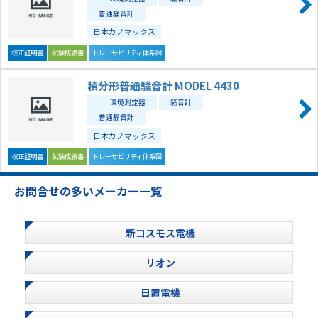
普通騒音計
日本カノマックス
校正証明書
試験成績書
トレーサビリティ体系図
積分形普通騒音計 MODEL 4430
環境測定器
騒音計
普通騒音計
日本カノマックス
校正証明書
試験成績書
トレーサビリティ体系図
お問合せの多いメーカー一覧
新コスモス電機
リオン
日置電機