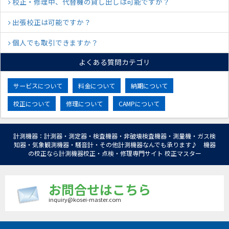
校正・修理中、代替機の貸し出しは可能ですか？
出張校正は可能ですか？
個人でも取引できますか？
よくある質問カテゴリ
サービスについて
料金について
納期について
校正について
修理について
CAMPについて
計測機器：計測器・測定器・検査機器・非破壊検査機器・測量機・ガス検
知器・気象観測機器・騒音計・その他計測機器なんでも承ります♪ 機器
の校正なら計測機器校正・点検・修理専門サイト 校正マスター
お問合せはこちら
inquiry@kosei-master.com