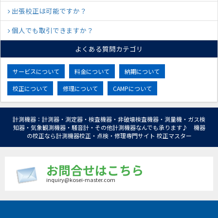
出張校正は可能ですか？
個人でも取引できますか？
よくある質問カテゴリ
サービスについて
料金について
納期について
校正について
修理について
CAMPについて
計測機器：計測器・測定器・検査機器・非破壊検査機器・測量機・ガス検
知器・気象観測機器・騒音計・その他計測機器なんでも承ります♪ 機器
の校正なら計測機器校正・点検・修理専門サイト 校正マスター
お問合せはこちら
inquiry@kosei-master.com