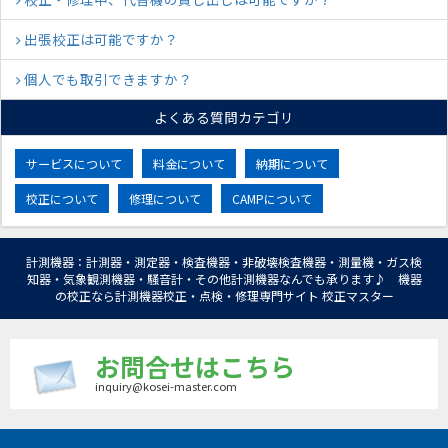
出張校正は可能ですか？
個人でも取引できますか？
よくある質問カテゴリ
サービスについて
料金について
納期について
校正について
修理について
CAMPについて
計測機器：計測器・測定器・検査機器・非破壊検査機器・測量機・ガス検
知器・気象観測機器・騒音計・その他計測機器なんでも承ります♪ 機器
の校正なら計測機器校正・点検・修理専門サイト 校正マスター
お問合せはこちら
inquiry@kosei-master.com