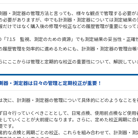
測器・測定器の管理方法と言っても、様々な観点で管理する必要が
の必要がありますが、中でも計測器・測定器については測定結果の
報だけではなく購入後の修理や校正などの履歴管理が重要になって
SO「7.1.5 監視、測定のための資源」でも測定結果の妥当性・
の履歴管理を効率的に進めるためにも、計測器・測定器の管理台帳を
。
らにここからは管理と定期的な校正の重要性について、解説してい
測器・測定器は日々の管理と定期校正が重要！
は次に、計測器・測定器の管理について具体的にどのようなことを
ず日々行っていくべきこととして、日常点検、使用前点検など使用
をしていくことが大前提になります。さらに、定めた校正周期に合
要です。
常的な点検と周期ごとの校正、これらを組み合わせて、計測器・測