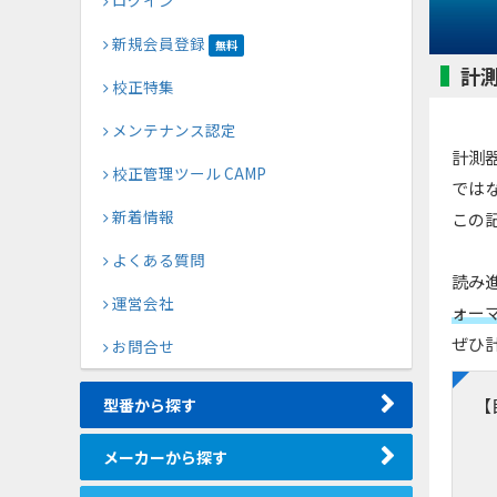
ログイン
新規会員登録
無料
計
校正特集
メンテナンス認定
計測
校正管理ツール CAMP
では
新着情報
この
よくある質問
読み
運営会社
ォー
ぜひ
お問合せ
型番から探す
【
メーカーから探す