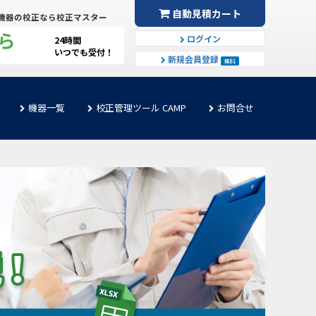
自動見積カート
機器の校正なら校正マスター
ら
ログイン
24時間
いつでも受付！
新規会員登録
無料
機器一覧
校正管理ツール CAMP
お問合せ