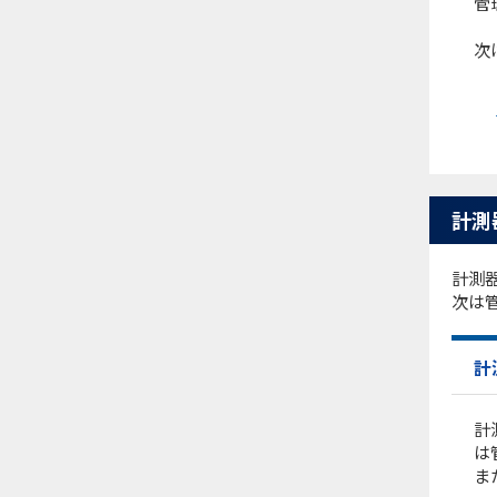
管
次
計測
計測
次は
計
計
は
ま