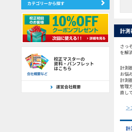
カテゴリーから探す
計測
さっ
を解
校正マスターの
資料・パンフレット
計測
はこちら
お悩
計測
管理
運営会社概要
直し
＞
計