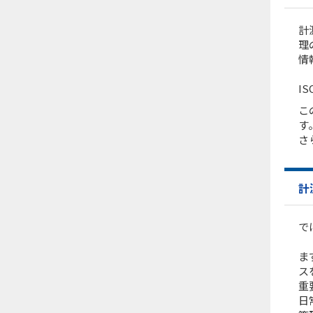
計
理
情
I
こ
す
さ
計
で
ま
ス
重
日