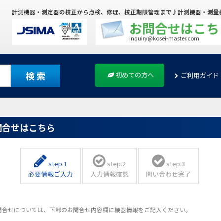
計測機器・測定器の校正から点検、修理、校正期限管理まで♪計測機器・測量
お問合せはこち
inquiry@kosei-master.com
検 索
初めての方へ
ご利用ガイド
問合せはこちら
step.1
step.2
step.3
必要情報ご入力
入力情報確認
問い合わせ完了
問合せについては、下部のお問合せ内容欄に機器情報をご記入ください。