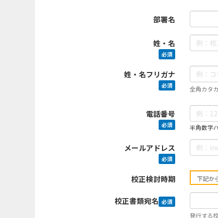
部署名
姓・名
必須
姓・名フリガナ
必須
全角カタ
電話番号
必須
半角数字ハイ
メールアドレス
必須
校正検討時期
校正書類宛名
必須
発行する