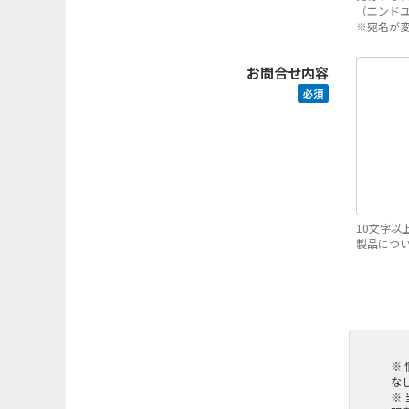
（エンド
※宛名が
お問合せ内容
必須
10文字以
製品につ
※
な
※