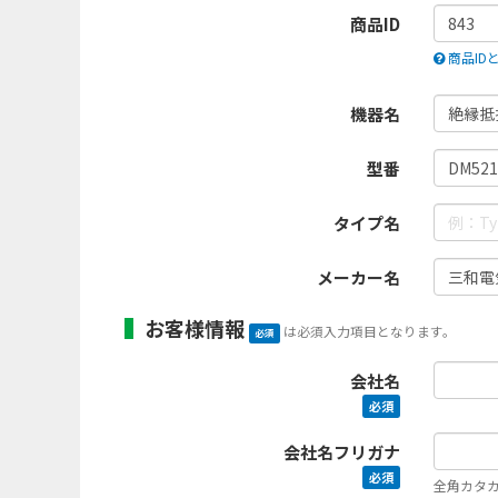
商品ID
商品ID
機器名
型番
タイプ名
メーカー名
お客様情報
は必須入力項目となります。
必須
会社名
必須
会社名フリガナ
必須
全角カタ