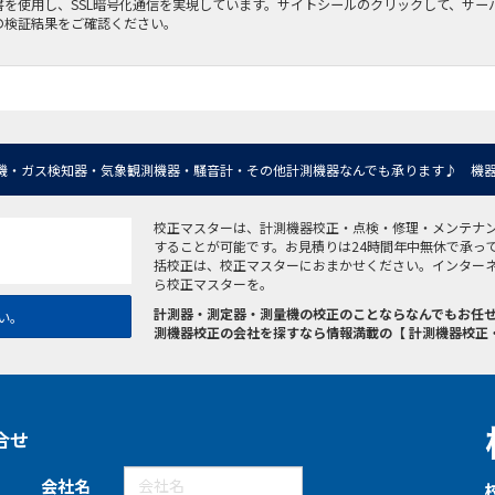
書を使用し、SSL暗号化通信を実現しています。サイトシールのクリックして、サー
の検証結果をご確認ください。
機・ガス検知器・気象観測機器・騒音計・その他計測機器なんでも承ります♪ 機器
校正マスターは、計測機器校正・点検・修理・メンテナ
することが可能です。お見積りは24時間年中無休で承っ
括校正は、校正マスターにおまかせください。インター
ら校正マスターを。
計測器・測定器・測量機の校正のことならなんでもお任せ
い。
測機器校正の会社を探すなら情報満載の【 計測機器校正
合せ
会社名