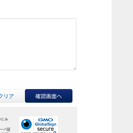
クリア
確認画面へ
のとみ
サーバ証