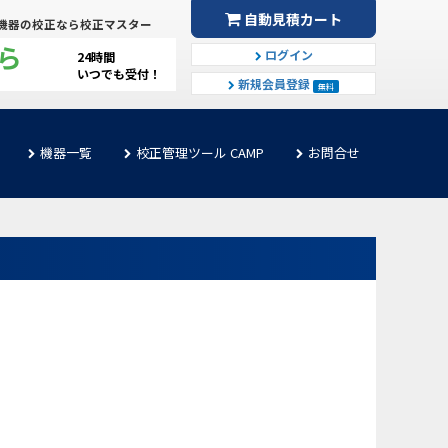
自動見積カート
機器の校正なら校正マスター
ら
ログイン
24時間
いつでも受付！
新規会員登録
無料
機器一覧
校正管理ツール CAMP
お問合せ