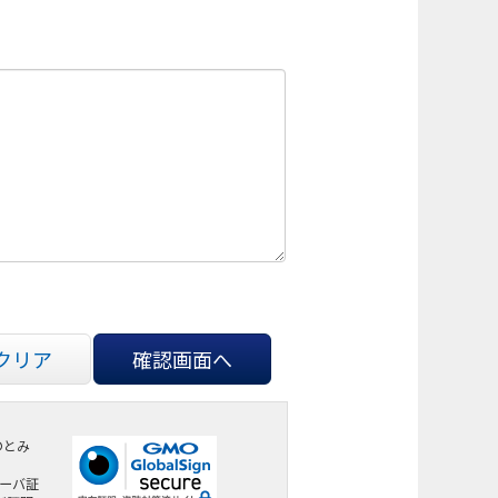
クリア
確認画面へ
のとみ
サーバ証