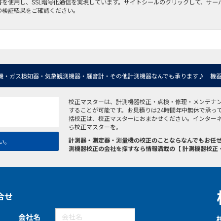
書を使用し、SSL暗号化通信を実現しています。サイトシールのクリックして、サー
の検証結果をご確認ください。
機・ガス検知器・気象観測機器・騒音計・その他計測機器なんでも承ります♪ 機器
校正マスターは、計測機器校正・点検・修理・メンテナ
することが可能です。お見積りは24時間年中無休で承っ
括校正は、校正マスターにおまかせください。インター
ら校正マスターを。
計測器・測定器・測量機の校正のことならなんでもお任せ
い。
測機器校正の会社を探すなら情報満載の【 計測機器校正
合せ
会社名