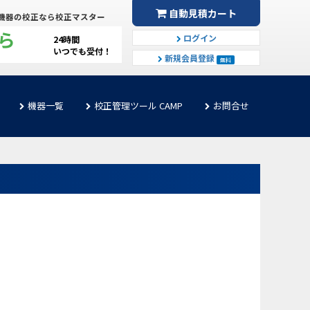
自動見積カート
機器の校正なら校正マスター
ら
ログイン
24時間
いつでも受付！
新規会員登録
無料
機器一覧
校正管理ツール CAMP
お問合せ