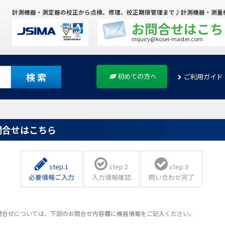
計測機器・測定器の校正から点検、修理、校正期限管理まで♪計測機器・測量
お問合せはこち
inquiry@kosei-master.com
検 索
初めての方へ
ご利用ガイド
問合せはこちら
step.1
step.2
step.3
必要情報ご入力
入力情報確認
問い合わせ完了
問合せについては、下部のお問合せ内容欄に機器情報をご記入ください。