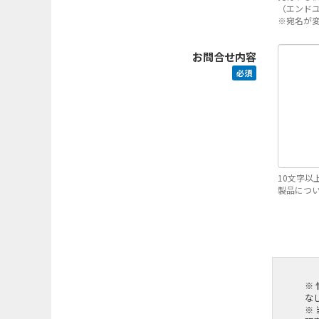
（エンド
※宛名が
お問合せ内容
必須
10文字以
製品につ
※
な
※