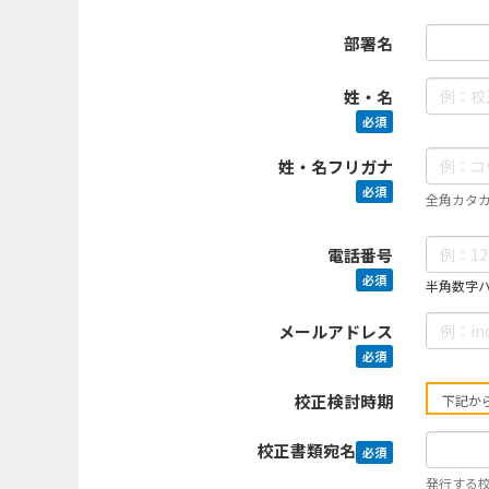
部署名
姓・名
必須
姓・名フリガナ
必須
全角カタ
電話番号
必須
半角数字ハイ
メールアドレス
必須
校正検討時期
校正書類宛名
必須
発行する