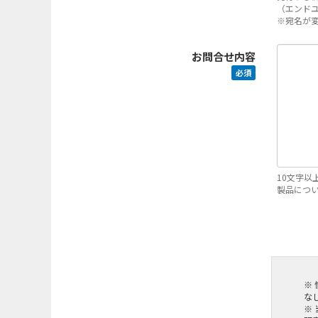
（エンド
※宛名が
お問合せ内容
必須
10文字以
製品につ
※
な
※