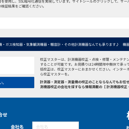
書を使用し、SSL暗号化通信を実現しています。サイトシールのクリックして、サー
の検証結果をご確認ください。
機・ガス検知器・気象観測機器・騒音計・その他計測機器なんでも承ります♪ 機器
校正マスターは、計測機器校正・点検・修理・メンテナ
することが可能です。お見積りは24時間年中無休で承っ
括校正は、校正マスターにおまかせください。インター
ら校正マスターを。
計測器・測定器・測量機の校正のことならなんでもお任せ
い。
測機器校正の会社を探すなら情報満載の【 計測機器校正
合せ
会社名