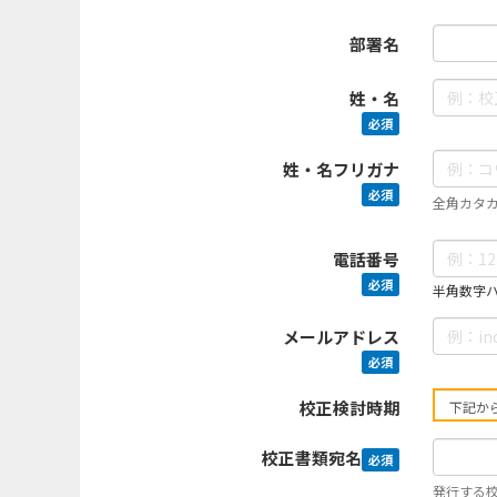
部署名
姓・名
必須
姓・名フリガナ
必須
全角カタ
電話番号
必須
半角数字ハイ
メールアドレス
必須
校正検討時期
校正書類宛名
必須
発行する