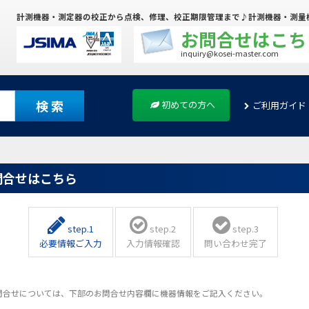
計測機器・測定器の校正から点検、修理、校正期限管理まで♪計測機器・測量
お問合せはこち
inquiry@kosei-master.com
検 索
初めての方へ
ご利用ガイド
問合せはこちら
step.1
step.2
step.3
必要情報ご入力
入力情報確認
問い合わせ完了
問合せについては、下部のお問合せ内容欄に機器情報をご記入ください。