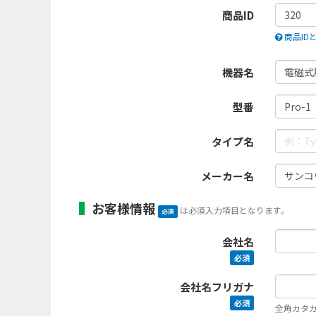
商品ID
商品ID
機器名
型番
タイプ名
メーカー名
お客様情報
は必須入力項目となります。
必須
会社名
必須
会社名フリガナ
必須
全角カタ