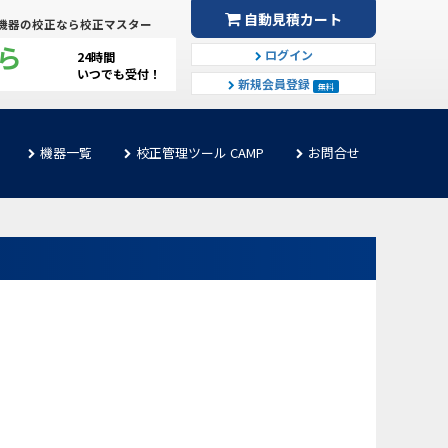
自動見積カート
機器の校正なら校正マスター
ら
ログイン
24時間
いつでも受付！
新規会員登録
無料
機器一覧
校正管理ツール CAMP
お問合せ