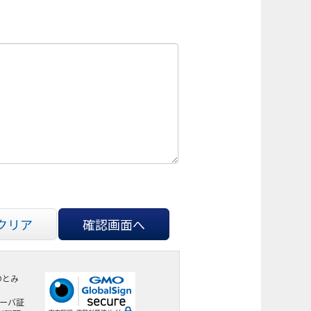
クリア
確認画面へ
のとみ
サーバ証