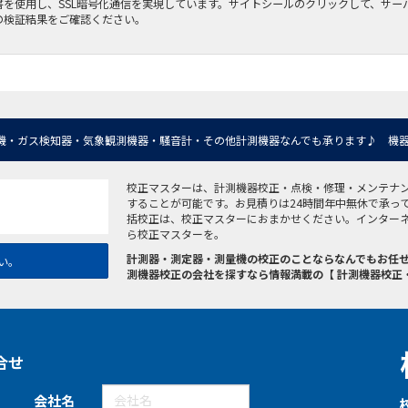
書を使用し、SSL暗号化通信を実現しています。サイトシールのクリックして、サー
の検証結果をご確認ください。
機・ガス検知器・気象観測機器・騒音計・その他計測機器なんでも承ります♪ 機器
校正マスターは、計測機器校正・点検・修理・メンテナ
することが可能です。お見積りは24時間年中無休で承っ
括校正は、校正マスターにおまかせください。インター
ら校正マスターを。
計測器・測定器・測量機の校正のことならなんでもお任せ
い。
測機器校正の会社を探すなら情報満載の【 計測機器校正
合せ
会社名