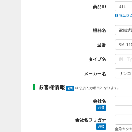
商品ID
商品ID
機器名
型番
タイプ名
メーカー名
お客様情報
は必須入力項目となります。
必須
会社名
必須
会社名フリガナ
必須
全角カタ