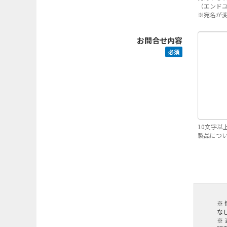
（エンド
※宛名が
お問合せ内容
必須
10文字以
製品につ
※
な
※