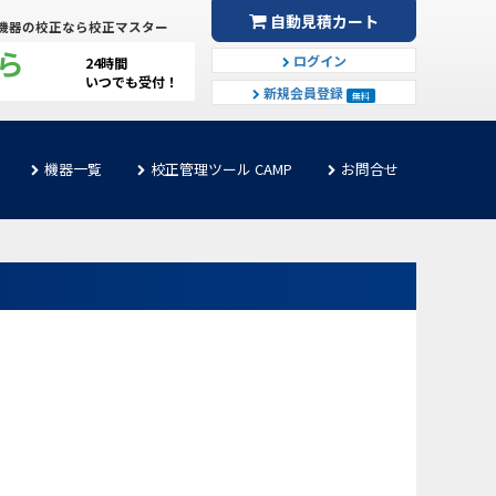
自動見積カート
機器の校正なら校正マスター
ら
ログイン
24時間
いつでも受付！
新規会員登録
無料
機器一覧
校正管理ツール CAMP
お問合せ