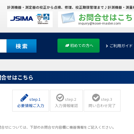
計測機器・測定器の校正から点検、修理、校正期限管理まで♪計測機器・測量
お問合せはこち
inquiry@kosei-master.com
検 索
初めての方へ
ご利用ガイド
問合せはこちら
step.1
step.2
step.3
必要情報ご入力
入力情報確認
問い合わせ完了
問合せについては、下部のお問合せ内容欄に機器情報をご記入ください。