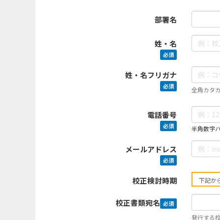
部署名
姓・名
必須
姓・名フリガナ
必須
全角カタ
電話番号
必須
半角数字ハイ
メールアドレス
必須
校正検討時期
校正書類宛名
必須
発行する