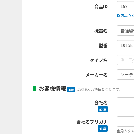
商品ID
商品ID
機器名
型番
タイプ名
メーカー名
お客様情報
は必須入力項目となります。
必須
会社名
必須
会社名フリガナ
必須
全角カタ