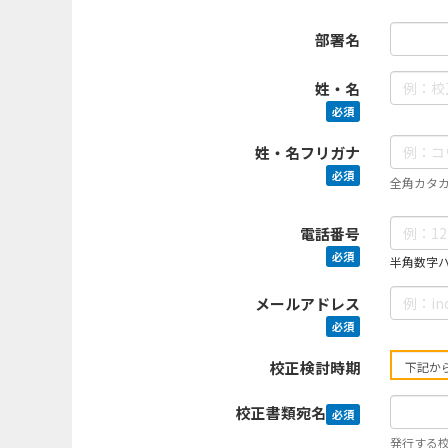
部署名
姓・名
必須
姓・名フリガナ
必須
全角カタ
電話番号
必須
半角数字ハイ
メールアドレス
必須
校正検討時期
校正書類宛名
必須
発行する