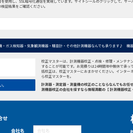
書を使用し、SSL暗号化通信を実現しています。サイトシールのクリックして、サー
の検証結果をご確認ください。
機・ガス検知器・気象観測機器・騒音計・その他計測機器なんでも承ります♪ 機器
校正マスターは、計測機器校正・点検・修理・メンテナ
することが可能です。お見積りは24時間年中無休で承っ
括校正は、校正マスターにおまかせください。インター
ら校正マスターを。
計測器・測定器・測量機の校正のことならなんでもお任せ
い。
測機器校正の会社を探すなら情報満載の【 計測機器校正
合せ
会社名