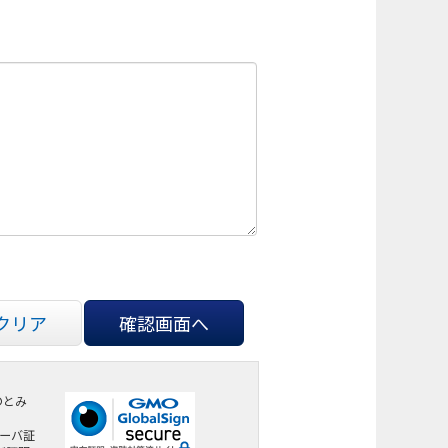
クリア
確認画面へ
のとみ
サーバ証