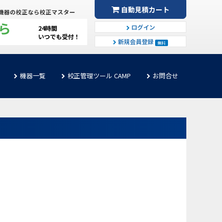
自動見積カート
機器の校正なら校正マスター
ら
ログイン
24時間
いつでも受付！
新規会員登録
無料
機器一覧
校正管理ツール CAMP
お問合せ