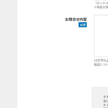
（エンド
※宛名が
お問合せ内容
必須
10文字以
製品につ
※
な
※