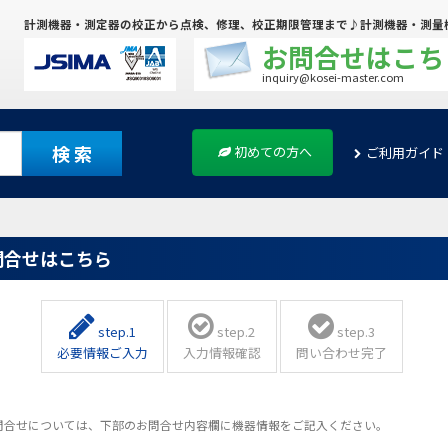
計測機器・測定器の校正から点検、修理、校正期限管理まで♪計測機器・測量
お問合せはこち
inquiry@kosei-master.com
検 索
初めての方へ
ご利用ガイド
問合せはこちら
step.1
step.2
step.3
必要情報ご入力
入力情報確認
問い合わせ完了
問合せについては、下部のお問合せ内容欄に機器情報をご記入ください。