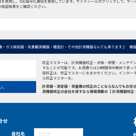
書を使用し、SSL暗号化通信を実現しています。サイトシールのクリックして、サー
の検証結果をご確認ください。
機・ガス検知器・気象観測機器・騒音計・その他計測機器なんでも承ります♪ 機器
校正マスターは、計測機器校正・点検・修理・メンテナ
することが可能です。お見積りは24時間年中無休で承っ
括校正は、校正マスターにおまかせください。インター
ら校正マスターを。
計測器・測定器・測量機の校正のことならなんでもお任せ
い。
測機器校正の会社を探すなら情報満載の【 計測機器校正
合せ
会社名