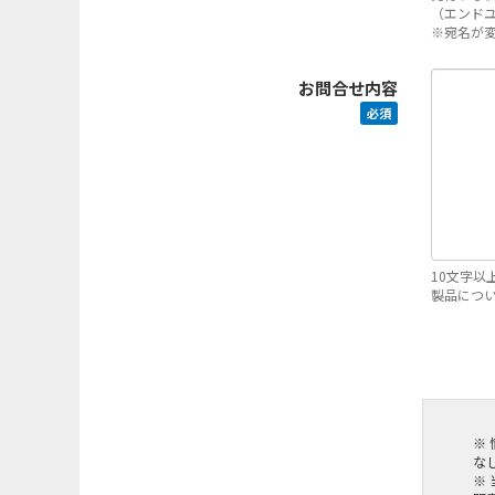
（エンド
※宛名が
お問合せ内容
必須
10文字以
製品につ
※
な
※