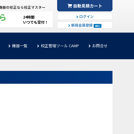
自動見積カート
機器の校正なら校正マスター
ら
ログイン
24時間
いつでも受付！
新規会員登録
無料
機器一覧
校正管理ツール CAMP
お問合せ