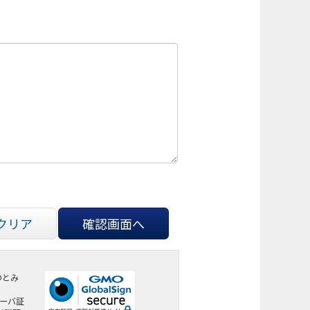
クリア
確認画面へ
のとみ
サーバ証