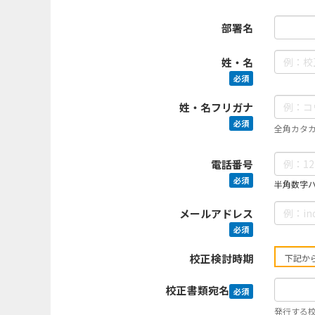
部署名
姓・名
必須
姓・名フリガナ
必須
全角カタ
電話番号
必須
半角数字ハイ
メールアドレス
必須
校正検討時期
校正書類宛名
必須
発行する