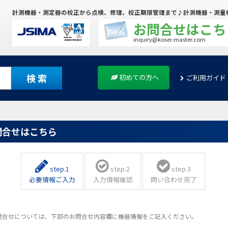
計測機器・測定器の校正から点検、修理、校正期限管理まで♪計測機器・測量
お問合せはこち
inquiry@kosei-master.com
検 索
初めての方へ
ご利用ガイド
問合せはこちら
step.1
step.2
step.3
必要情報ご入力
入力情報確認
問い合わせ完了
問合せについては、下部のお問合せ内容欄に機器情報をご記入ください。